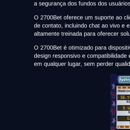
a segurança dos fundos dos usuários,
O 2700Bet oferece um suporte ao cli
de contato, incluindo chat ao vivo e 
altamente treinada para oferecer sol
O 2700Bet é otimizado para disposit
design responsivo e compatibilidade 
em qualquer lugar, sem perder qual