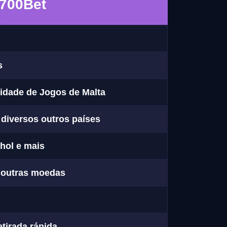
2700Bet
s
idade de Jogos de Malta
 diversos outros países
hol e mais
s outras moedas
tirada rápida