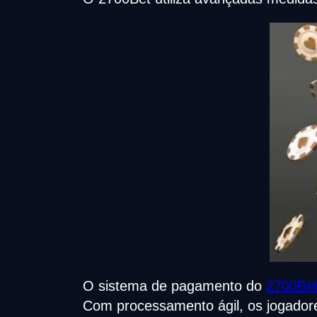
O sistema de pagamento do
2700Be
Com processamento ágil, os jogador