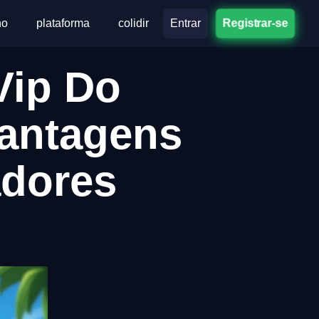
no
plataforma
colidir
Entrar
Registrar-se
Vip Do
Vantagens
adores