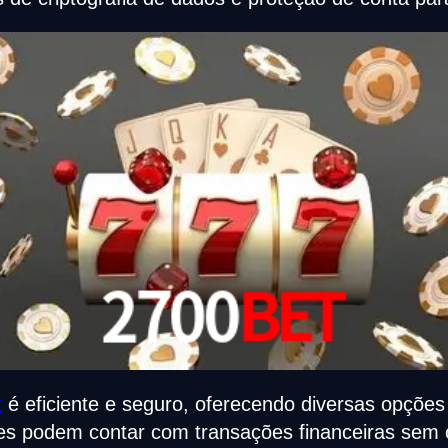
t
é eficiente e seguro, oferecendo diversas opções
es podem contar com transações financeiras sem 