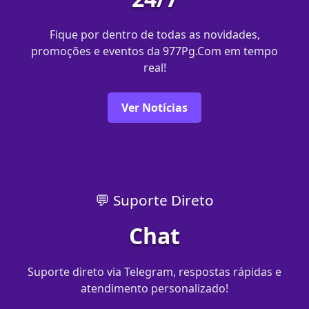
Fique por dentro de todas as novidades,
promoções e eventos da 977Pg.Com em tempo
real!
Ver Notícias
💬 Suporte Direto
Chat
Suporte direto via Telegram, respostas rápidas e
atendimento personalizado!