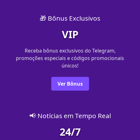
🎁 Bônus Exclusivos
VIP
Receba bônus exclusivos do Telegram,
promoções especiais e códigos promocionais
únicos!
Ver Bônus
📢 Notícias em Tempo Real
24/7