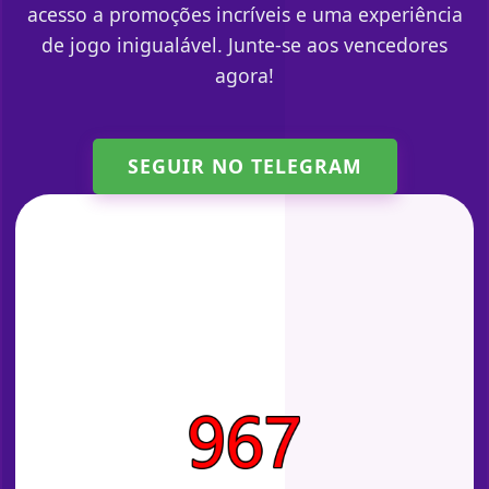
acesso a promoções incríveis e uma experiência
de jogo inigualável. Junte-se aos vencedores
agora!
SEGUIR NO TELEGRAM