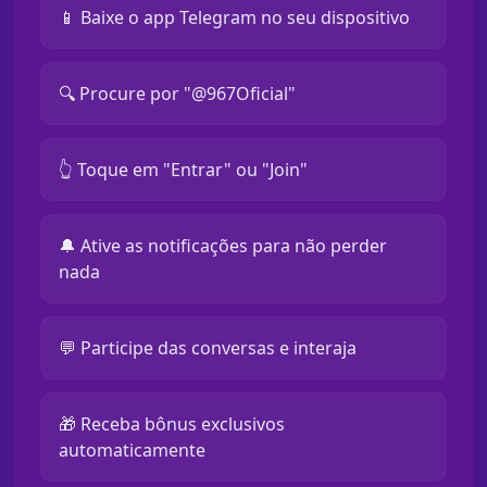
📱 Baixe o app Telegram no seu dispositivo
🔍 Procure por "@967Oficial"
👆 Toque em "Entrar" ou "Join"
🔔 Ative as notificações para não perder
nada
💬 Participe das conversas e interaja
🎁 Receba bônus exclusivos
automaticamente