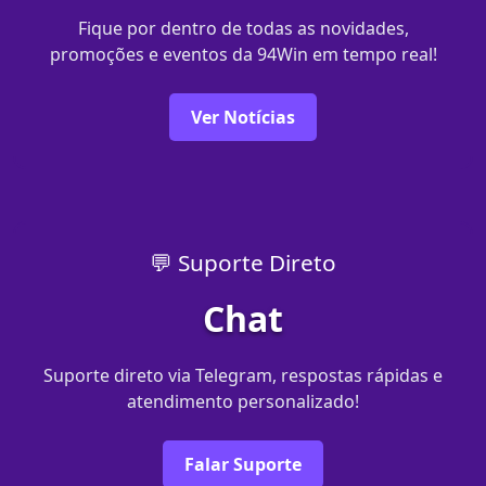
Fique por dentro de todas as novidades,
promoções e eventos da 94Win em tempo real!
Ver Notícias
💬 Suporte Direto
Chat
Suporte direto via Telegram, respostas rápidas e
atendimento personalizado!
Falar Suporte