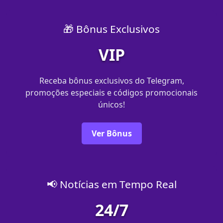
🎁 Bônus Exclusivos
VIP
Receba bônus exclusivos do Telegram,
promoções especiais e códigos promocionais
únicos!
Ver Bônus
📢 Notícias em Tempo Real
24/7