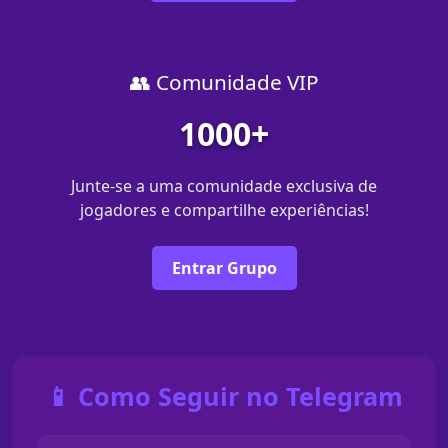
👥 Comunidade VIP
1000+
Junte-se a uma comunidade exclusiva de
jogadores e compartilhe experiências!
Entrar Grupo
📱 Como Seguir no Telegram