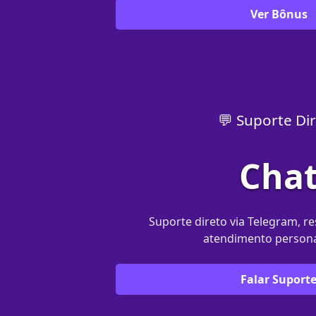
Ver Bônus
💬 Suporte Di
Cha
Suporte direto via Telegram, r
atendimento persona
Falar Suport