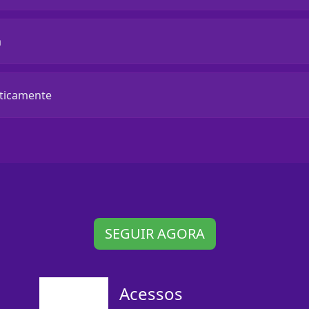
a
aticamente
SEGUIR AGORA
Acessos