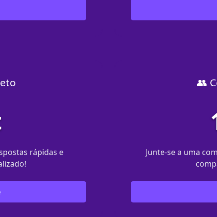
reto
👥 
t
espostas rápidas e
Junte-se a uma com
lizado!
compa
e