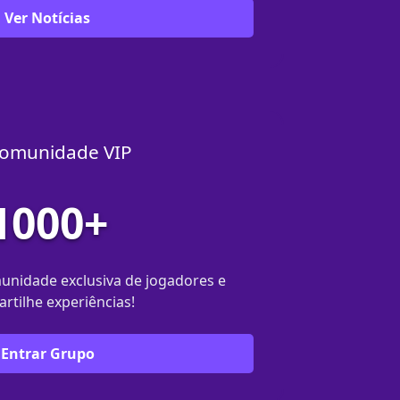
Ver Notícias
Comunidade VIP
1000+
unidade exclusiva de jogadores e
rtilhe experiências!
Entrar Grupo