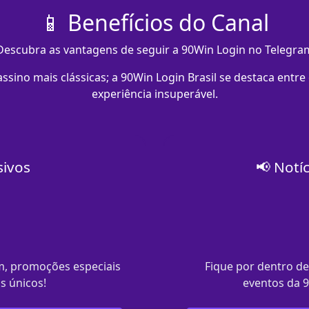
📱 Benefícios do Canal
Descubra as vantagens de seguir a 90Win Login no Telegra
ssino mais clássicas; a 90Win Login Brasil se destaca entr
experiência insuperável.
sivos
📢 Notí
m, promoções especiais
Fique por dentro d
s únicos!
eventos da 