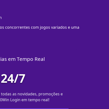
m
e os concorrentes com jogos variados e uma
cias em Tempo Real
24/7
e todas as novidades, promoções e
90Win Login em tempo real!