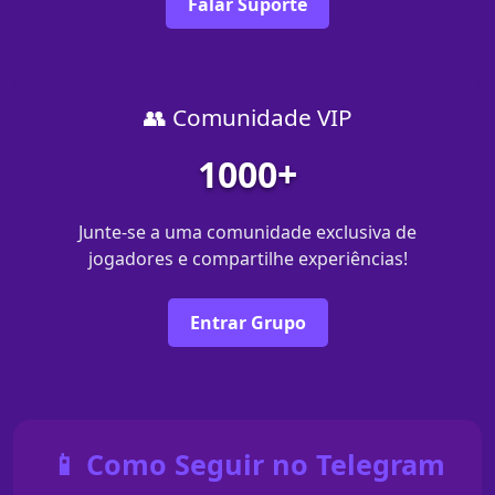
Falar Suporte
👥 Comunidade VIP
1000+
Junte-se a uma comunidade exclusiva de
jogadores e compartilhe experiências!
Entrar Grupo
📱 Como Seguir no Telegram