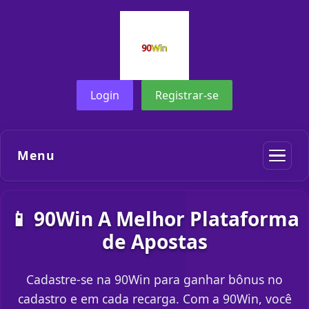
Login
Registrar-se
Menu
📱 90Win A Melhor Plataforma
de Apostas
Cadastre-se na 90Win para ganhar bônus no
cadastro e em cada recarga. Com a 90Win, você