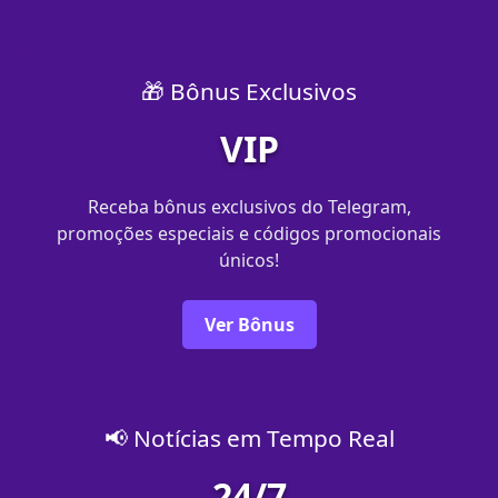
🎁 Bônus Exclusivos
VIP
Receba bônus exclusivos do Telegram,
promoções especiais e códigos promocionais
únicos!
Ver Bônus
📢 Notícias em Tempo Real
24/7