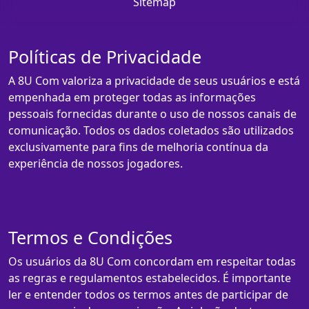
Sitemap
Políticas de Privacidade
A 8U Com valoriza a privacidade de seus usuários e está
empenhada em proteger todas as informações
pessoais fornecidas durante o uso de nossos canais de
comunicação. Todos os dados coletados são utilizados
exclusivamente para fins de melhoria contínua da
experiência de nossos jogadores.
Termos e Condições
Os usuários da 8U Com concordam em respeitar todas
as regras e regulamentos estabelecidos. É importante
ler e entender todos os termos antes de participar de