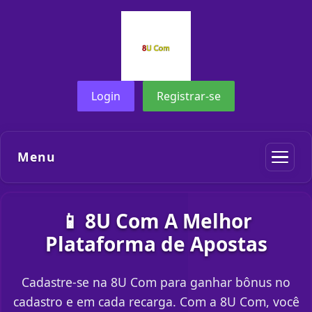
Login
Registrar-se
Menu
📱 8U Com A Melhor
Plataforma de Apostas
Cadastre-se na 8U Com para ganhar bônus no
cadastro e em cada recarga. Com a 8U Com, você