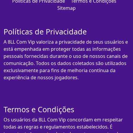
Políticas de Privacidade
Termos e Condições
Sitemap
Políticas de Privacidade
A 8LL Com Vip valoriza a privacidade de seus usuários e
está empenhada em proteger todas as informações
pessoais fornecidas durante o uso de nossos canais de
comunicação. Todos os dados coletados são utilizados
exclusivamente para fins de melhoria contínua da
experiência de nossos jogadores.
Termos e Condições
Os usuários da 8LL Com Vip concordam em respeitar
todas as regras e regulamentos estabelecidos. É