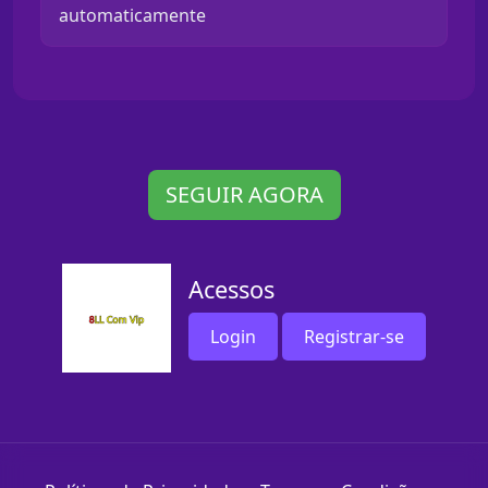
automaticamente
SEGUIR AGORA
Acessos
Login
Registrar-se