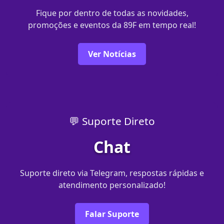
Fique por dentro de todas as novidades,
promoções e eventos da 89F em tempo real!
Ver Notícias
💬 Suporte Direto
Chat
Suporte direto via Telegram, respostas rápidas e
atendimento personalizado!
Falar Suporte