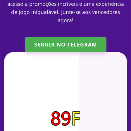
acesso a promoções incríveis e uma experiência
de jogo inigualável. Junte-se aos vencedores
agora!
SEGUIR NO TELEGRAM