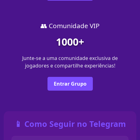
👥 Comunidade VIP
1000+
Junte-se a uma comunidade exclusiva de
jogadores e compartilhe experiências!
Entrar Grupo
📱 Como Seguir no Telegram