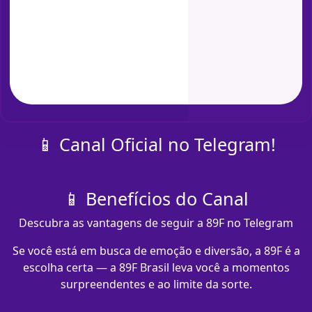
📱 Canal Oficial no Telegram!
📱 Benefícios do Canal
Descubra as vantagens de seguir a 89F no Telegram
Se você está em busca de emoção e diversão, a 89F é a
escolha certa — a 89F Brasil leva você a momentos
surpreendentes e ao limite da sorte.