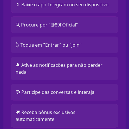
📱 Baixe o app Telegram no seu dispositivo
🔍 Procure por "@89FOficial"
👆 Toque em "Entrar" ou "Join"
🔔 Ative as notificações para não perder
nada
💬 Participe das conversas e interaja
🎁 Receba bônus exclusivos
automaticamente