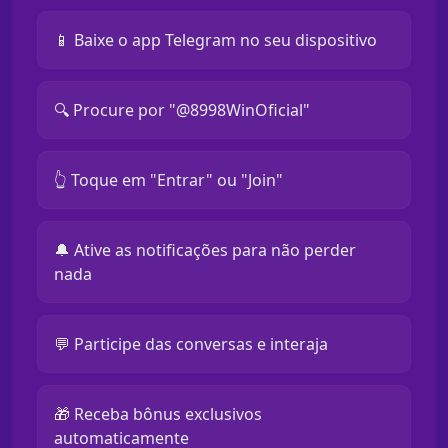
📱 Baixe o app Telegram no seu dispositivo
🔍 Procure por "@8998WinOficial"
👆 Toque em "Entrar" ou "Join"
🔔 Ative as notificações para não perder
nada
💬 Participe das conversas e interaja
🎁 Receba bônus exclusivos
automaticamente