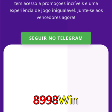
tem acesso a promoções incríveis e uma
experiência de jogo inigualável. Junte-se aos
vencedores agora!
SEGUIR NO TELEGRAM