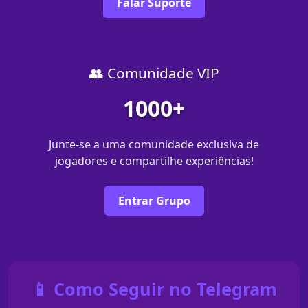
Falar Suporte
👥 Comunidade VIP
1000+
Junte-se a uma comunidade exclusiva de
jogadores e compartilhe experiências!
Entrar Grupo
📱 Como Seguir no Telegram