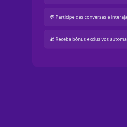
💬 Participe das conversas e interaj
🎁 Receba bônus exclusivos autom