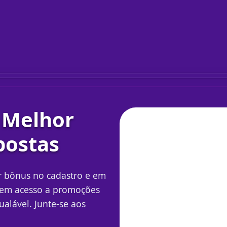
 Melhor
postas
r bônus no cadastro e em
 tem acesso a promoções
ualável. Junte-se aos