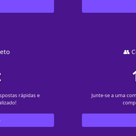
reto
👥 
t
espostas rápidas e
Junte-se a uma com
lizado!
compa
e