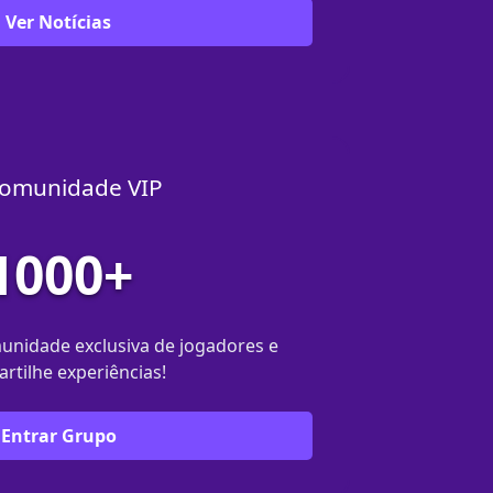
Ver Notícias
Comunidade VIP
1000+
unidade exclusiva de jogadores e
rtilhe experiências!
Entrar Grupo