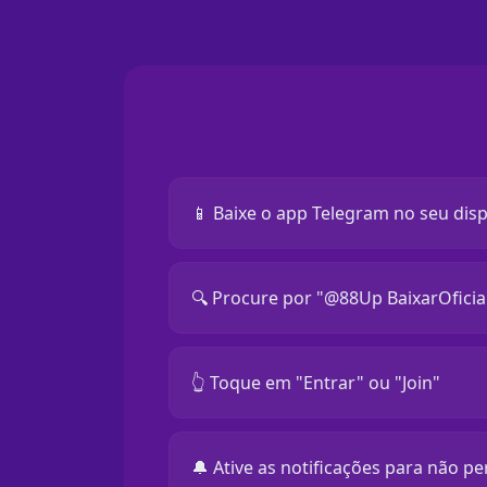
📱 Baixe o app Telegram no seu disp
🔍 Procure por "@88Up BaixarOficia
👆 Toque em "Entrar" ou "Join"
🔔 Ative as notificações para não p