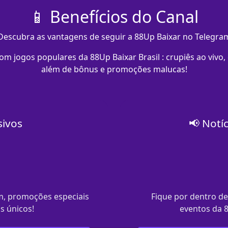
📱 Benefícios do Canal
Descubra as vantagens de seguir a 88Up Baixar no Telegra
com jogos populares da 88Up Baixar Brasil : crupiês ao vivo
além de bônus e promoções malucas!
sivos
📢 Notí
m, promoções especiais
Fique por dentro d
s únicos!
eventos da 