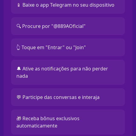
📱 Baixe o app Telegram no seu dispositivo
🔍 Procure por "@889AOficial"
👆 Toque em "Entrar" ou "Join"
🔔 Ative as notificações para não perder
nada
💬 Participe das conversas e interaja
🎁 Receba bônus exclusivos
automaticamente