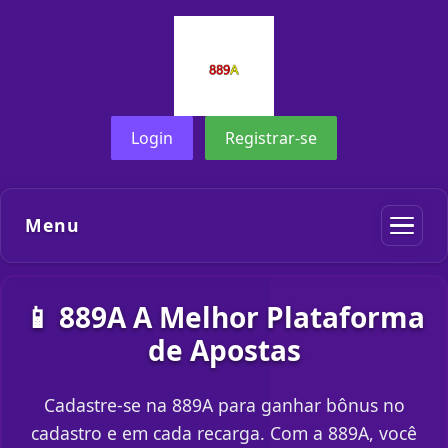
Login
Registrar-se
Menu
📱 889A A Melhor Plataforma
de Apostas
Cadastre-se na 889A para ganhar bônus no
cadastro e em cada recarga. Com a 889A, você