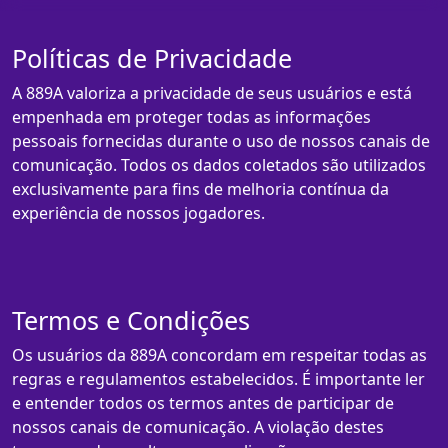
Políticas de Privacidade
A 889A valoriza a privacidade de seus usuários e está
empenhada em proteger todas as informações
pessoais fornecidas durante o uso de nossos canais de
comunicação. Todos os dados coletados são utilizados
exclusivamente para fins de melhoria contínua da
experiência de nossos jogadores.
Termos e Condições
Os usuários da 889A concordam em respeitar todas as
regras e regulamentos estabelecidos. É importante ler
e entender todos os termos antes de participar de
nossos canais de comunicação. A violação destes