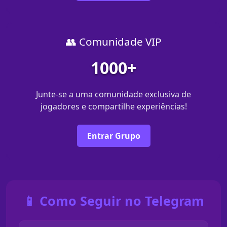
👥 Comunidade VIP
1000+
Junte-se a uma comunidade exclusiva de
jogadores e compartilhe experiências!
Entrar Grupo
📱 Como Seguir no Telegram