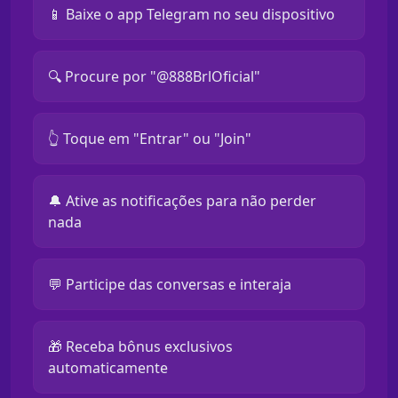
📱 Baixe o app Telegram no seu dispositivo
🔍 Procure por "@888BrlOficial"
👆 Toque em "Entrar" ou "Join"
🔔 Ative as notificações para não perder
nada
💬 Participe das conversas e interaja
🎁 Receba bônus exclusivos
automaticamente