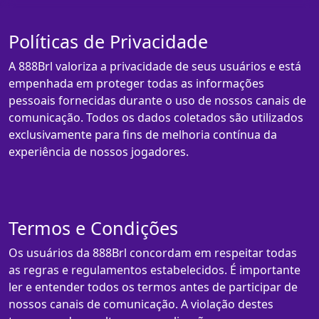
Políticas de Privacidade
A 888Brl valoriza a privacidade de seus usuários e está
empenhada em proteger todas as informações
pessoais fornecidas durante o uso de nossos canais de
comunicação. Todos os dados coletados são utilizados
exclusivamente para fins de melhoria contínua da
experiência de nossos jogadores.
Termos e Condições
Os usuários da 888Brl concordam em respeitar todas
as regras e regulamentos estabelecidos. É importante
ler e entender todos os termos antes de participar de
nossos canais de comunicação. A violação destes