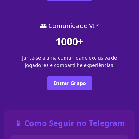
👥 Comunidade VIP
1000+
Junte-se a uma comunidade exclusiva de
jogadores e compartilhe experiências!
Entrar Grupo
📱 Como Seguir no Telegram