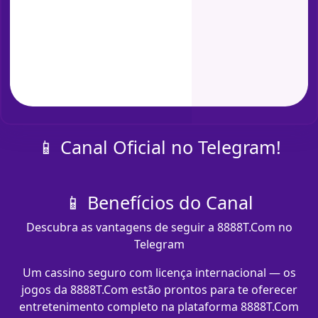
📱 Canal Oficial no Telegram!
📱 Benefícios do Canal
Descubra as vantagens de seguir a 8888T.Com no
Telegram
Um cassino seguro com licença internacional — os
jogos da 8888T.Com estão prontos para te oferecer
entretenimento completo na plataforma 8888T.Com