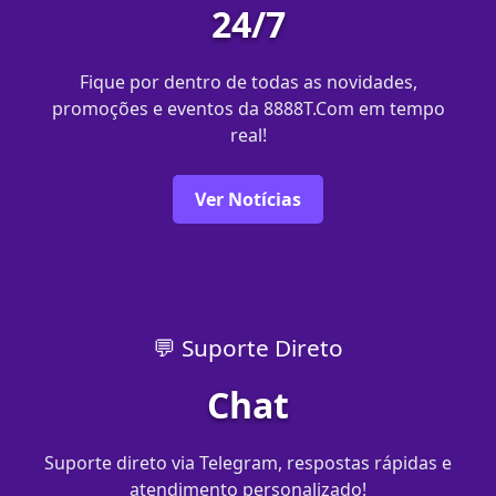
24/7
Fique por dentro de todas as novidades,
promoções e eventos da 8888T.Com em tempo
real!
Ver Notícias
💬 Suporte Direto
Chat
Suporte direto via Telegram, respostas rápidas e
atendimento personalizado!