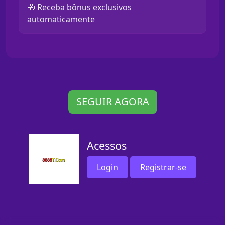
🎁 Receba bônus exclusivos
automaticamente
SEGUIR AGORA
Acessos
Login
Registrar-se