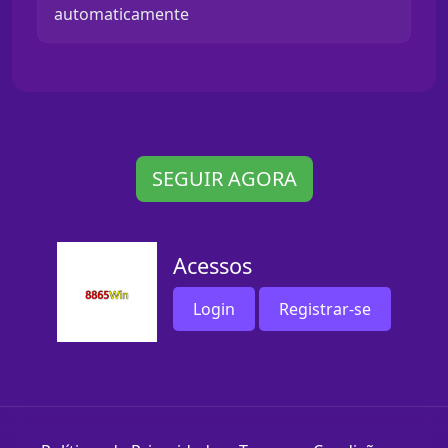
automaticamente
SEGUIR AGORA
Acessos
Login
Registrar-se