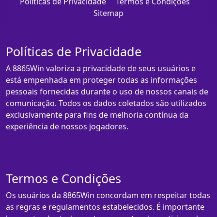
Políticas de Privacidade
Termos e Condições
Sitemap
Políticas de Privacidade
A 8865Win valoriza a privacidade de seus usuários e
está empenhada em proteger todas as informações
pessoais fornecidas durante o uso de nossos canais de
comunicação. Todos os dados coletados são utilizados
exclusivamente para fins de melhoria contínua da
experiência de nossos jogadores.
Termos e Condições
Os usuários da 8865Win concordam em respeitar todas
as regras e regulamentos estabelecidos. É importante