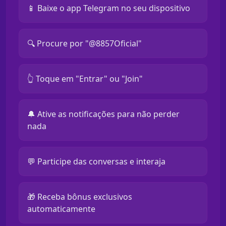
📱 Baixe o app Telegram no seu dispositivo
🔍 Procure por "@8857Oficial"
👆 Toque em "Entrar" ou "Join"
🔔 Ative as notificações para não perder
nada
💬 Participe das conversas e interaja
🎁 Receba bônus exclusivos
automaticamente