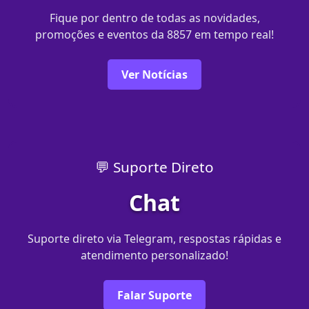
Fique por dentro de todas as novidades,
promoções e eventos da 8857 em tempo real!
Ver Notícias
💬 Suporte Direto
Chat
Suporte direto via Telegram, respostas rápidas e
atendimento personalizado!
Falar Suporte