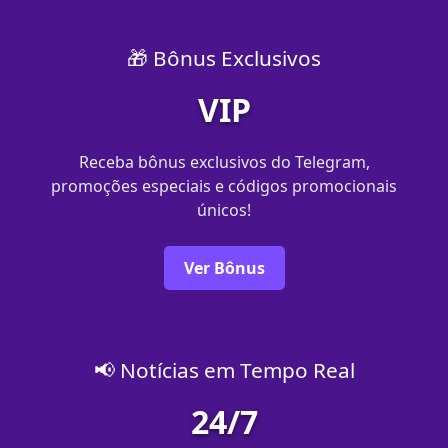
🎁 Bônus Exclusivos
VIP
Receba bônus exclusivos do Telegram,
promoções especiais e códigos promocionais
únicos!
Ver Bônus
📢 Notícias em Tempo Real
24/7