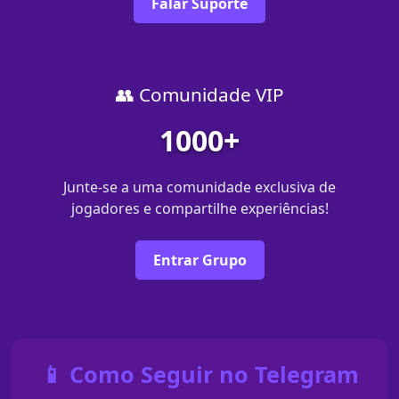
Falar Suporte
👥 Comunidade VIP
1000+
Junte-se a uma comunidade exclusiva de
jogadores e compartilhe experiências!
Entrar Grupo
📱 Como Seguir no Telegram