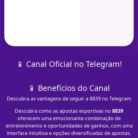
📱 Canal Oficial no Telegram!
📱 Benefícios do Canal
Descubra as vantagens de seguir a 8839 no Telegram
Descubra como as apostas esportivas no
8839
oferecem uma emocionante combinação de
entretenimento e oportunidades de ganhos, com uma
interface intuitiva e opções diversificadas de apostas.