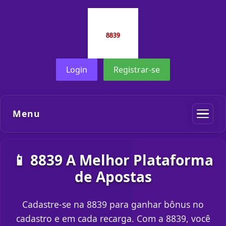
Login
Registrar-se
Menu
📱 8839 A Melhor Plataforma
de Apostas
Cadastre-se na 8839 para ganhar bônus no
cadastro e em cada recarga. Com a 8839, você