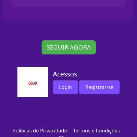
SEGUIR AGORA
Acessos
Login
Registrar-se
Políticas de Privacidade
Termos e Condições