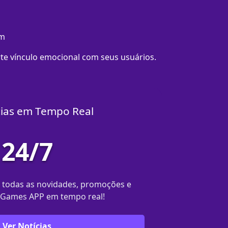
am
rte vínculo emocional com seus usuários.
cias em Tempo Real
24/7
e todas as novidades, promoções e
 Games APP em tempo real!
Ver Notícias