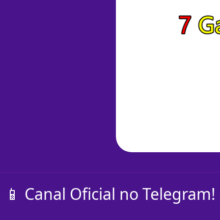
📱 Canal Oficial no Telegram!