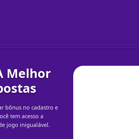
A Melhor
postas
r bônus no cadastro e
ocê tem acesso a
e jogo inigualável.