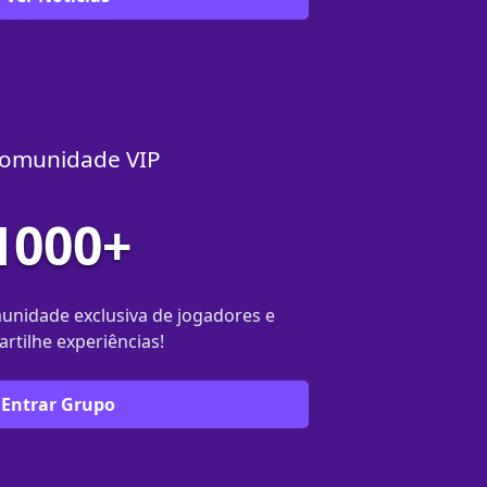
Comunidade VIP
1000+
unidade exclusiva de jogadores e
rtilhe experiências!
Entrar Grupo