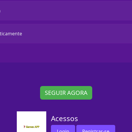
a
aticamente
SEGUIR AGORA
Acessos
Login
Registrar-se