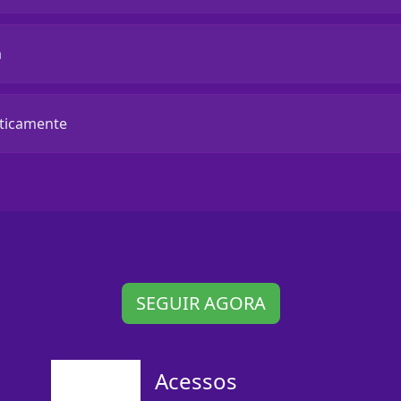
a
aticamente
SEGUIR AGORA
Acessos