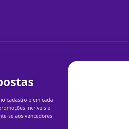
postas
no cadastro e em cada
promoções incríveis e
unte-se aos vencedores