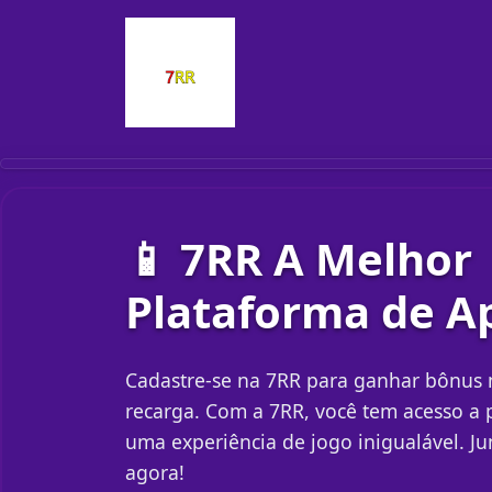
📱 7RR A Melhor
Plataforma de A
Cadastre-se na 7RR para ganhar bônus 
recarga. Com a 7RR, você tem acesso a 
uma experiência de jogo inigualável. J
agora!