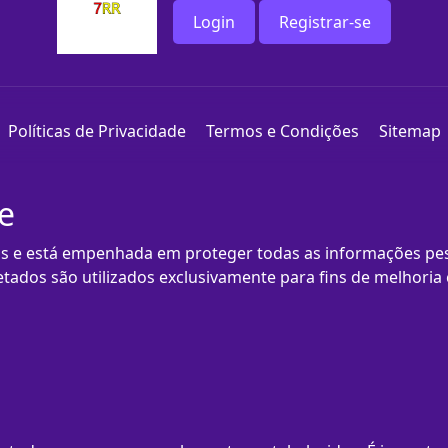
Login
Registrar-se
Políticas de Privacidade
Termos e Condições
Sitemap
de
ios e está empenhada em proteger todas as informações pe
tados são utilizados exclusivamente para fins de melhoria