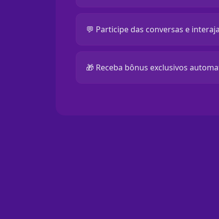
💬 Participe das conversas e interaj
🎁 Receba bônus exclusivos autom