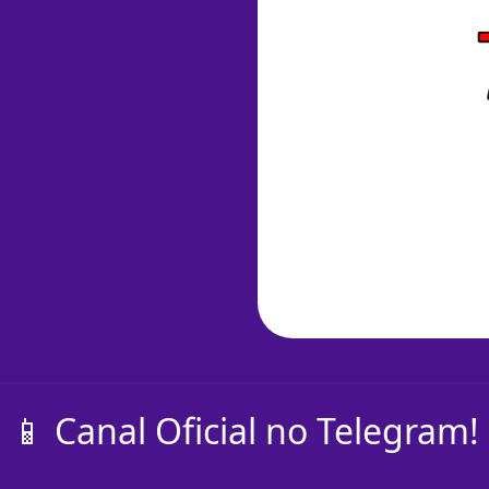
📱 Canal Oficial no Telegram!