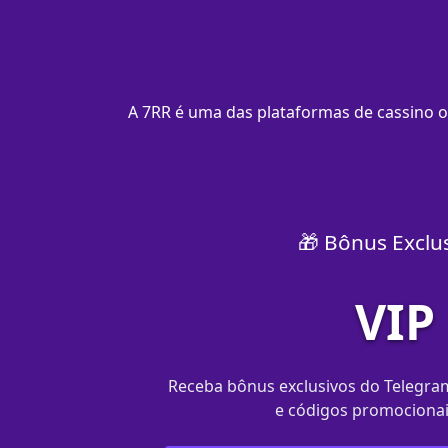
A 7RR é uma das plataformas de cassino on
🎁 Bônus Exclu
VIP
Receba bônus exclusivos do Telegra
e códigos promocionai