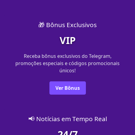
🎁 Bônus Exclusivos
VIP
Receba bônus exclusivos do Telegram,
promoções especiais e códigos promocionais
únicos!
Ver Bônus
📢 Notícias em Tempo Real
24/7