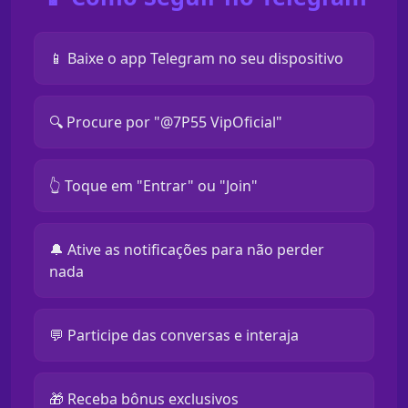
📱 Baixe o app Telegram no seu dispositivo
🔍 Procure por "@7P55 VipOficial"
👆 Toque em "Entrar" ou "Join"
🔔 Ative as notificações para não perder
nada
💬 Participe das conversas e interaja
🎁 Receba bônus exclusivos