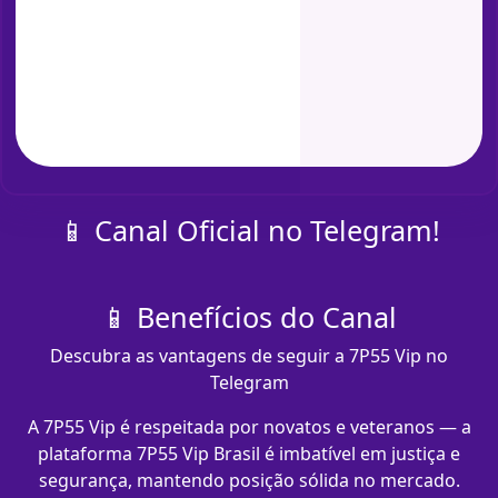
📱 Canal Oficial no Telegram!
📱 Benefícios do Canal
Descubra as vantagens de seguir a 7P55 Vip no
Telegram
A 7P55 Vip é respeitada por novatos e veteranos — a
plataforma 7P55 Vip Brasil é imbatível em justiça e
segurança, mantendo posição sólida no mercado.