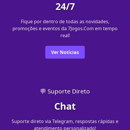
24/7
Fique por dentro de todas as novidades,
promoções e eventos da 7Jogos.Com em tempo
real!
Ver Notícias
💬 Suporte Direto
Chat
Suporte direto via Telegram, respostas rápidas e
atendimento personalizado!