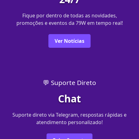
Fique por dentro de todas as novidades,
promoções e eventos da 79W em tempo real!
Ver Notícias
💬 Suporte Direto
Chat
Suporte direto via Telegram, respostas rápidas e
atendimento personalizado!