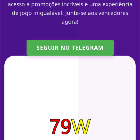
acesso a promoções incríveis e uma experiência
de jogo inigualável. Junte-se aos vencedores
agora!
SEGUIR NO TELEGRAM