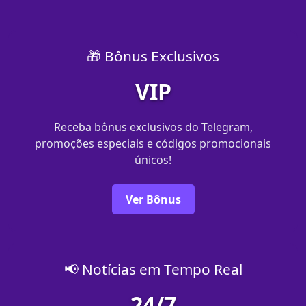
🎁 Bônus Exclusivos
VIP
Receba bônus exclusivos do Telegram,
promoções especiais e códigos promocionais
únicos!
Ver Bônus
📢 Notícias em Tempo Real
24/7