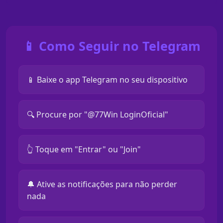
📱 Como Seguir no Telegram
📱 Baixe o app Telegram no seu dispositivo
🔍 Procure por "@77Win LoginOficial"
👆 Toque em "Entrar" ou "Join"
🔔 Ative as notificações para não perder
nada