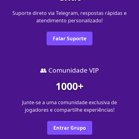
Suporte direto via Telegram, respostas rápidas e
atendimento personalizado!
Falar Suporte
👥 Comunidade VIP
1000+
Junte-se a uma comunidade exclusiva de
jogadores e compartilhe experiências!
Entrar Grupo