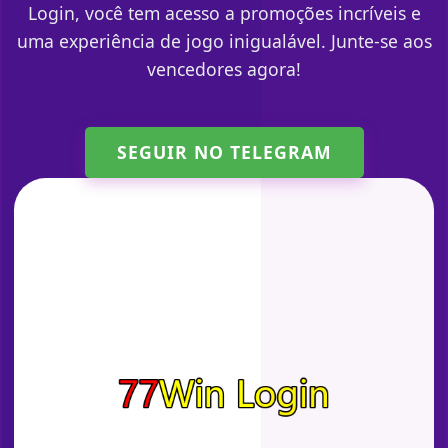
Login, você tem acesso a promoções incríveis e
uma experiência de jogo inigualável. Junte-se aos
vencedores agora!
SEGUIR NO TELEGRAM