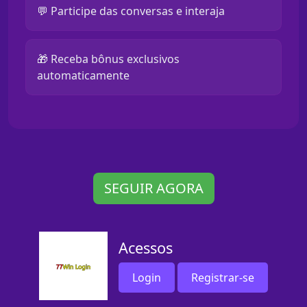
💬 Participe das conversas e interaja
🎁 Receba bônus exclusivos
automaticamente
SEGUIR AGORA
Acessos
Login
Registrar-se