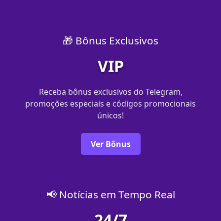
🎁 Bônus Exclusivos
VIP
Receba bônus exclusivos do Telegram,
promoções especiais e códigos promocionais
únicos!
Ver Bônus
📢 Notícias em Tempo Real
24/7