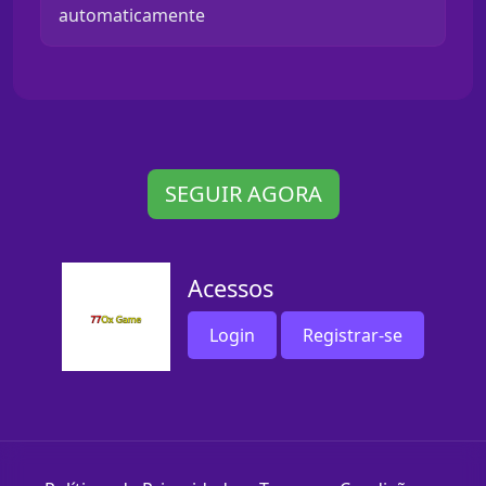
automaticamente
SEGUIR AGORA
Acessos
Login
Registrar-se