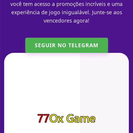
você tem acesso a promoções incríveis e uma
experiência de jogo inigualável. Junte-se aos
vencedores agora!
SEGUIR NO TELEGRAM