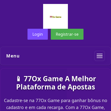
Login
Registrar-se
Menu
📱 77Ox Game A Melhor
Plataforma de Apostas
Cadastre-se na 77Ox Game para ganhar bônus no
cadastro e em cada recarga. Com a 77Ox Game,