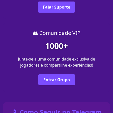
Falar Suporte
👥 Comunidade VIP
1000+
Junte-se a uma comunidade exclusiva de
jogadores e compartilhe experiências!
Entrar Grupo
📱 Como Seguir no Telegram