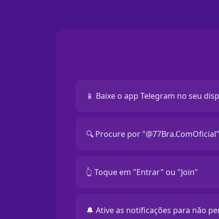
📱 Baixe o app Telegram no seu disp
🔍 Procure por "@77Bra.ComOficial
👆 Toque em "Entrar" ou "Join"
🔔 Ative as notificações para não p