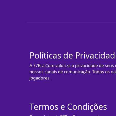
Políticas de Privacida
A 77Bra.Com valoriza a privacidade de seus
nossos canais de comunicação. Todos os dad
jogadores.
Termos e Condições