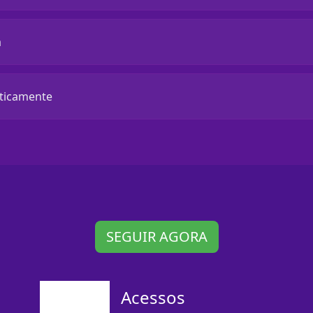
a
aticamente
SEGUIR AGORA
Acessos