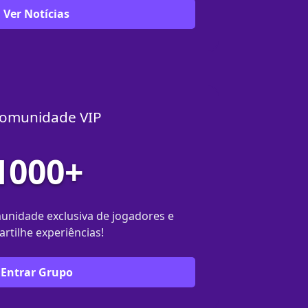
Ver Notícias
Comunidade VIP
1000+
unidade exclusiva de jogadores e
rtilhe experiências!
Entrar Grupo