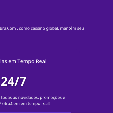
m
Bra.Com , como cassino global, mantém seu
cias em Tempo Real
24/7
e todas as novidades, promoções e
77Bra.Com em tempo real!