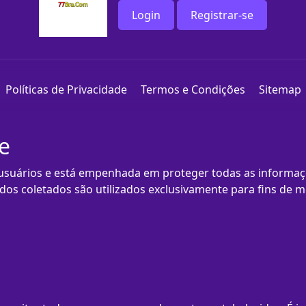
Login
Registrar-se
Políticas de Privacidade
Termos e Condições
Sitemap
de
 usuários e está empenhada em proteger todas as informaç
os coletados são utilizados exclusivamente para fins de m