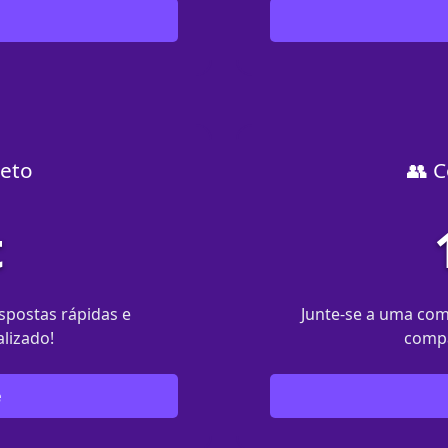
reto
👥 
t
espostas rápidas e
Junte-se a uma com
lizado!
compa
e