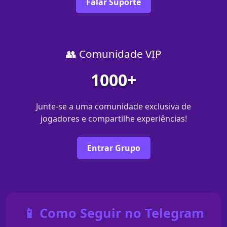
Falar Suporte
👥 Comunidade VIP
1000+
Junte-se a uma comunidade exclusiva de
jogadores e compartilhe experiências!
Entrar Grupo
📱 Como Seguir no Telegram