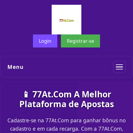
Login
Registrar-se
Menu
📱 77At.Com A Melhor
Plataforma de Apostas
Cadastre-se na 77At.Com para ganhar bônus no
cadastro e em cada recarga. Com a 77At.Com,