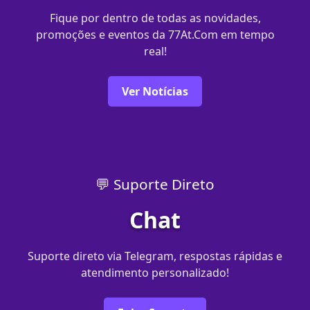
Fique por dentro de todas as novidades,
promoções e eventos da 77At.Com em tempo
real!
Ver Notícias
💬 Suporte Direto
Chat
Suporte direto via Telegram, respostas rápidas e
atendimento personalizado!