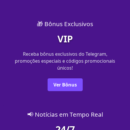
🎁 Bônus Exclusivos
VIP
Receba bônus exclusivos do Telegram,
promoções especiais e códigos promocionais
únicos!
Ver Bônus
📢 Notícias em Tempo Real
24/7