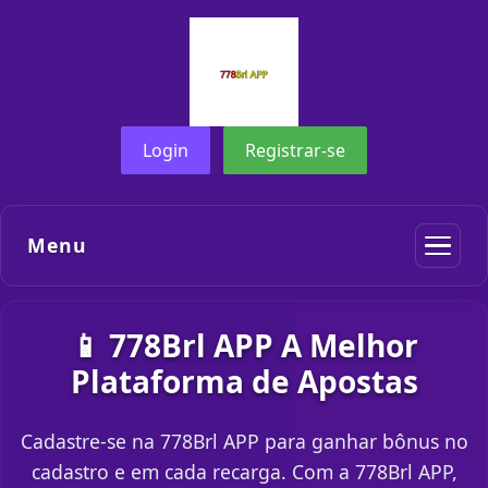
Login
Registrar-se
Menu
📱 778Brl APP A Melhor
Plataforma de Apostas
Cadastre-se na 778Brl APP para ganhar bônus no
cadastro e em cada recarga. Com a 778Brl APP,