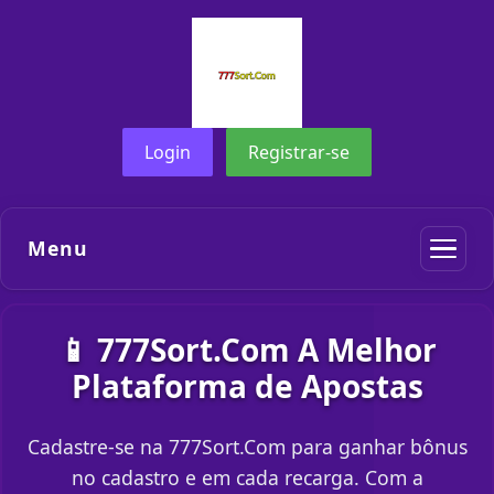
Login
Registrar-se
Menu
📱 777Sort.Com A Melhor
Plataforma de Apostas
Cadastre-se na 777Sort.Com para ganhar bônus
no cadastro e em cada recarga. Com a