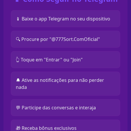
📱 Baixe o app Telegram no seu dispositivo
🔍 Procure por "@777Sort.ComOficial"
👆 Toque em "Entrar" ou "Join"
🔔 Ative as notificações para não perder
nada
💬 Participe das conversas e interaja
🎁 Receba bônus exclusivos