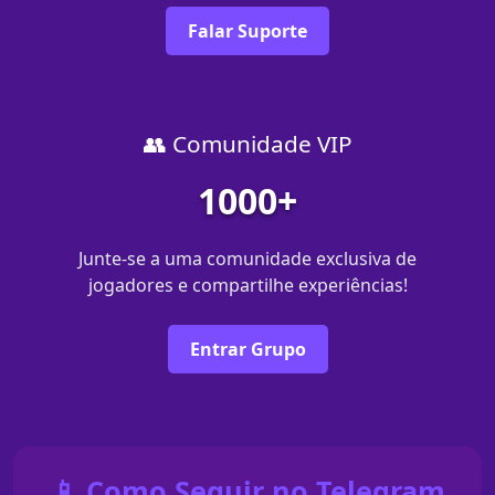
Falar Suporte
👥 Comunidade VIP
1000+
Junte-se a uma comunidade exclusiva de
jogadores e compartilhe experiências!
Entrar Grupo
📱 Como Seguir no Telegram