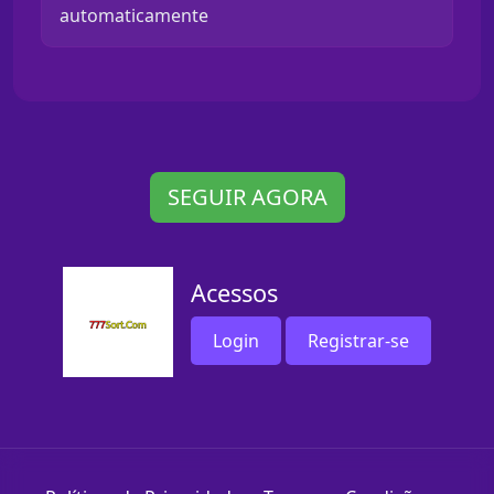
automaticamente
SEGUIR AGORA
Acessos
Login
Registrar-se