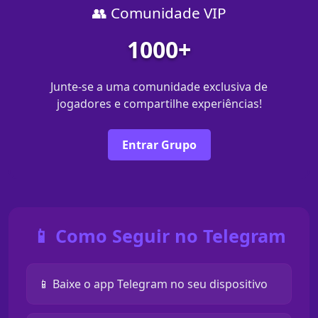
👥 Comunidade VIP
1000+
Junte-se a uma comunidade exclusiva de
jogadores e compartilhe experiências!
Entrar Grupo
📱 Como Seguir no Telegram
📱 Baixe o app Telegram no seu dispositivo