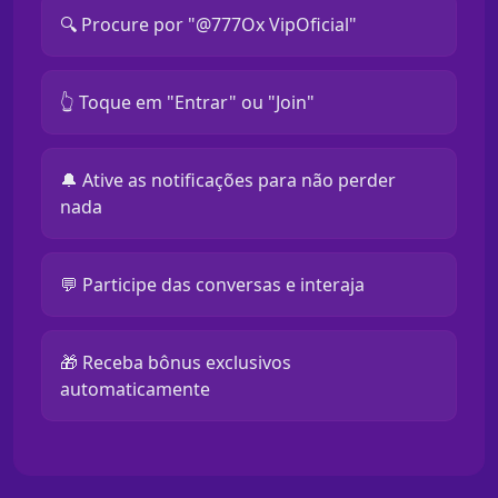
🔍 Procure por "@777Ox VipOficial"
👆 Toque em "Entrar" ou "Join"
🔔 Ative as notificações para não perder
nada
💬 Participe das conversas e interaja
🎁 Receba bônus exclusivos
automaticamente