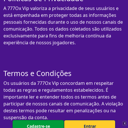
A 777Ox Vip valoriza a privacidade de seus usuários e
está empenhada em proteger todas as informações
pessoais fornecidas durante o uso de nossos canais de
comunicação. Todos os dados coletados são utilizados
exclusivamente para fins de melhoria contínua da
experiência de nossos jogadores.
Termos e Condições
Os usuários da 777Ox Vip concordam em respeitar
todas as regras e regulamentos estabelecidos. É
importante ler e entender todos os termos antes de
participar de nossos canais de comunicação. A violação
destes termos pode resultar em penalizações ou na
suspensão da conta.
X
Cadastre-se
Entrar