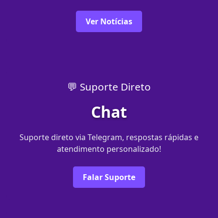
Ver Notícias
💬 Suporte Direto
Chat
Suporte direto via Telegram, respostas rápidas e
atendimento personalizado!
Falar Suporte