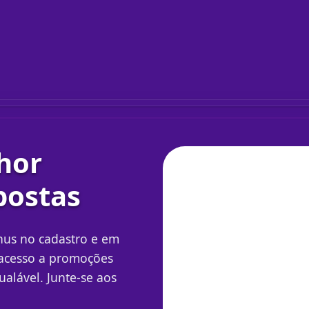
hor
postas
nus no cadastro e em
 acesso a promoções
ualável. Junte-se aos