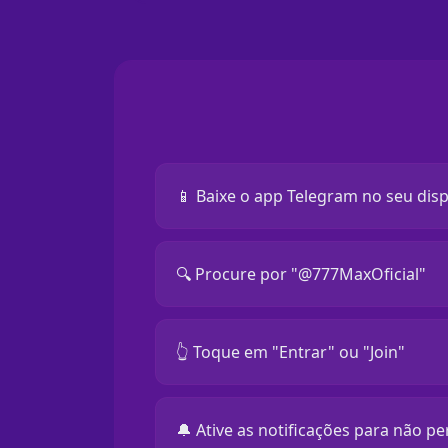
📱 Baixe o app Telegram no seu disp
🔍 Procure por "@777MaxOficial"
👆 Toque em "Entrar" ou "Join"
🔔 Ative as notificações para não p