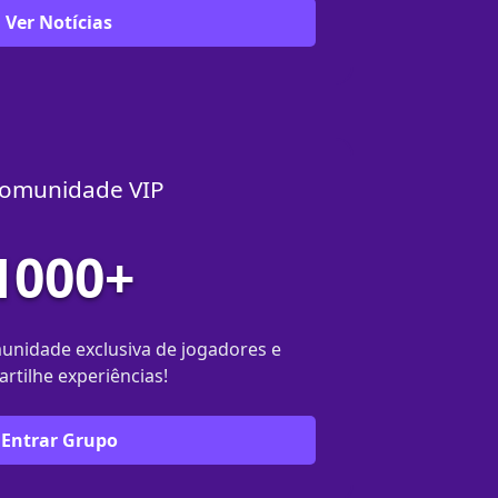
Ver Notícias
Comunidade VIP
1000+
unidade exclusiva de jogadores e
rtilhe experiências!
Entrar Grupo