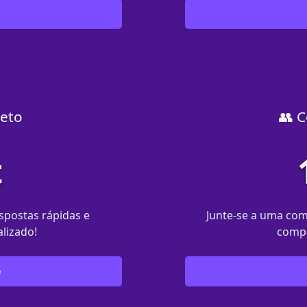
reto
👥 
t
espostas rápidas e
Junte-se a uma com
lizado!
compa
e