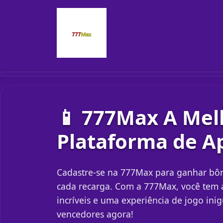
📱 777Max A Mel
Plataforma de A
Cadastre-se na 777Max para ganhar bô
cada recarga. Com a 777Max, você tem
incríveis e uma experiência de jogo inig
vencedores agora!