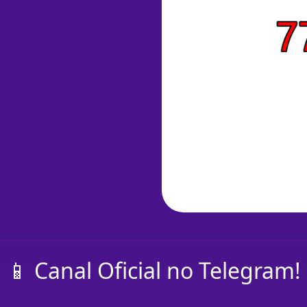
📱 Canal Oficial no Telegram!