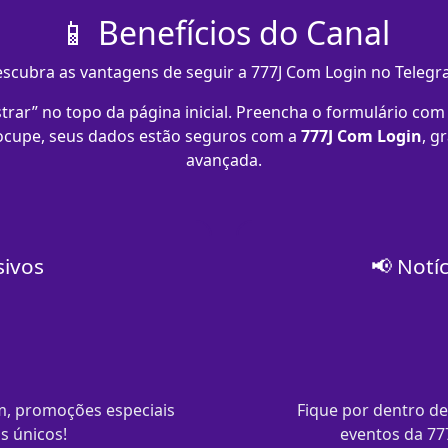
📱 Benefícios do Canal
scubra as vantagens de seguir a 777J Com Login no Teleg
istrar” no topo da página inicial. Preencha o formulário c
eocupe, seus dados estão seguros com a
777J Com Login
, g
avançada.
sivos
📢 Notí
m, promoções especiais
Fique por dentro d
s únicos!
eventos da 77