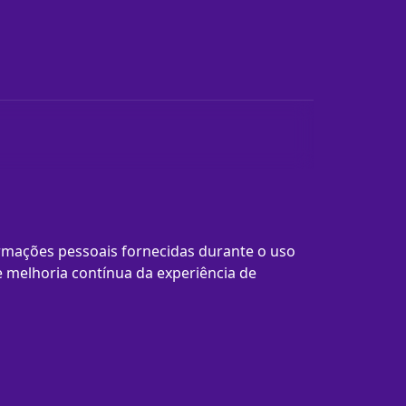
ormações pessoais fornecidas durante o uso
e melhoria contínua da experiência de