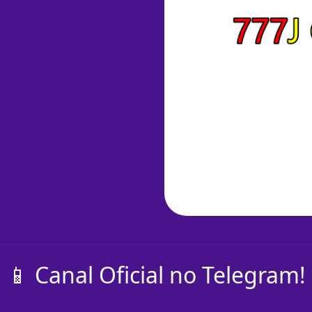
📱 Canal Oficial no Telegram!