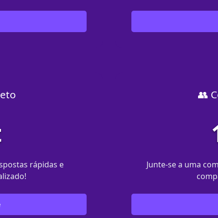
reto
👥 
t
espostas rápidas e
Junte-se a uma com
lizado!
compa
e