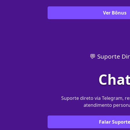
Ver Bônus
💬 Suporte Di
Cha
Suporte direto via Telegram, r
atendimento persona
Falar Suport