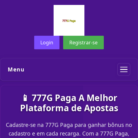
Login
Registrar-se
Menu
📱 777G Paga A Melhor
Plataforma de Apostas
Cadastre-se na 777G Paga para ganhar bônus no
cadastro e em cada recarga. Com a 777G Paga,