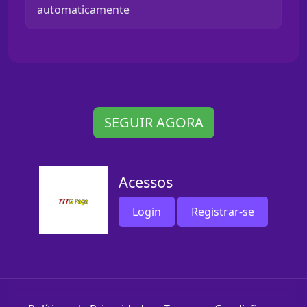
automaticamente
SEGUIR AGORA
Acessos
Login
Registrar-se