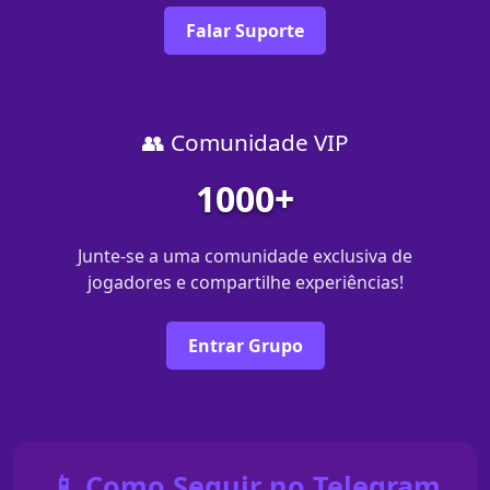
Falar Suporte
👥 Comunidade VIP
1000+
Junte-se a uma comunidade exclusiva de
jogadores e compartilhe experiências!
Entrar Grupo
📱 Como Seguir no Telegram