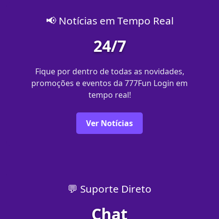
📢 Notícias em Tempo Real
24/7
Fique por dentro de todas as novidades,
promoções e eventos da 777Fun Login em
tempo real!
Ver Notícias
💬 Suporte Direto
Chat