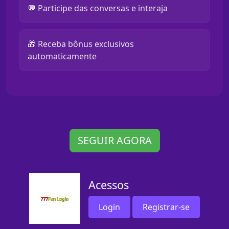
💬 Participe das conversas e interaja
🎁 Receba bônus exclusivos
automaticamente
SEGUIR AGORA
Acessos
Login
Registrar-se