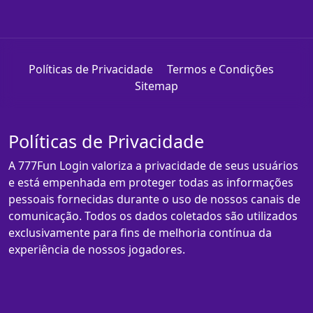
Políticas de Privacidade
Termos e Condições
Sitemap
Políticas de Privacidade
A 777Fun Login valoriza a privacidade de seus usuários
e está empenhada em proteger todas as informações
pessoais fornecidas durante o uso de nossos canais de
comunicação. Todos os dados coletados são utilizados
exclusivamente para fins de melhoria contínua da
experiência de nossos jogadores.