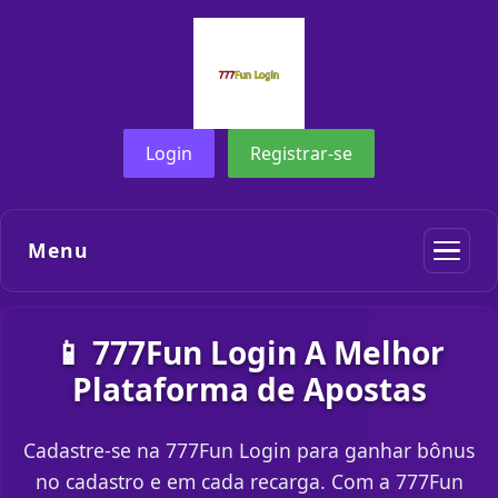
Login
Registrar-se
Menu
📱 777Fun Login A Melhor
Plataforma de Apostas
Cadastre-se na 777Fun Login para ganhar bônus
no cadastro e em cada recarga. Com a 777Fun