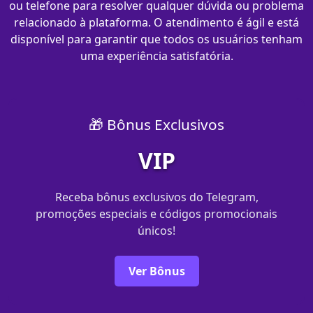
ou telefone para resolver qualquer dúvida ou problema
relacionado à plataforma. O atendimento é ágil e está
disponível para garantir que todos os usuários tenham
uma experiência satisfatória.
🎁 Bônus Exclusivos
VIP
Receba bônus exclusivos do Telegram,
promoções especiais e códigos promocionais
únicos!
Ver Bônus