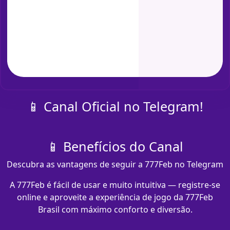
📱 Canal Oficial no Telegram!
📱 Benefícios do Canal
Descubra as vantagens de seguir a 777Feb no Telegram
A 777Feb é fácil de usar e muito intuitiva — registre-se
online e aproveite a experiência de jogo da 777Feb
Brasil com máximo conforto e diversão.