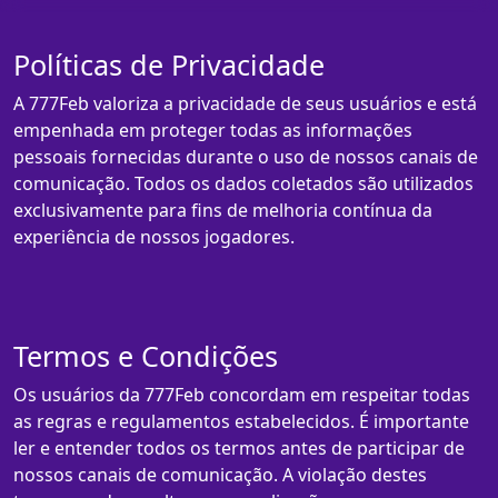
Políticas de Privacidade
A 777Feb valoriza a privacidade de seus usuários e está
empenhada em proteger todas as informações
pessoais fornecidas durante o uso de nossos canais de
comunicação. Todos os dados coletados são utilizados
exclusivamente para fins de melhoria contínua da
experiência de nossos jogadores.
Termos e Condições
Os usuários da 777Feb concordam em respeitar todas
as regras e regulamentos estabelecidos. É importante
ler e entender todos os termos antes de participar de
nossos canais de comunicação. A violação destes