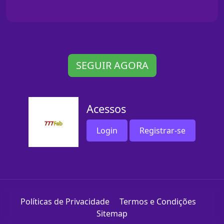
SEGUIR AGORA
Acessos
Login
Registrar-se
Políticas de Privacidade
Termos e Condições
Sitemap