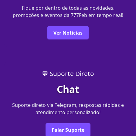
Fique por dentro de todas as novidades,
promoções e eventos da 777Feb em tempo real!
Ver Notícias
💬 Suporte Direto
Chat
Suporte direto via Telegram, respostas rápidas e
atendimento personalizado!
Falar Suporte