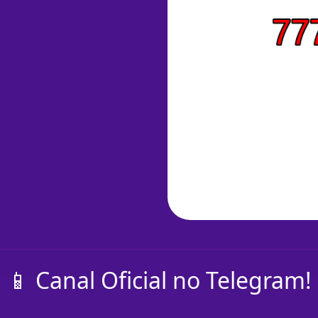
📱 Canal Oficial no Telegram!