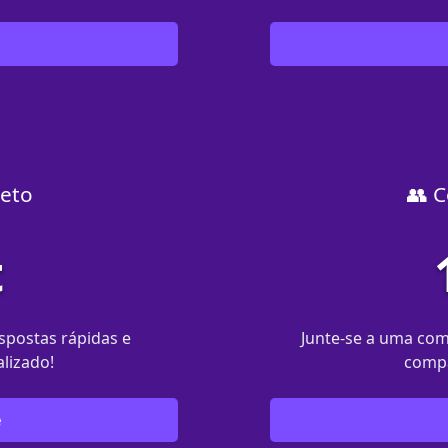
reto
👥 
t
espostas rápidas e
Junte-se a uma com
lizado!
compa
e