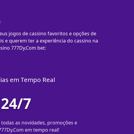
m
eus jogos de cassino favoritos e opções de
s e querem ter a experiência do cassino na
ssino 777Dy.Com bet:
cias em Tempo Real
24/7
e todas as novidades, promoções e
777Dy.Com em tempo real!