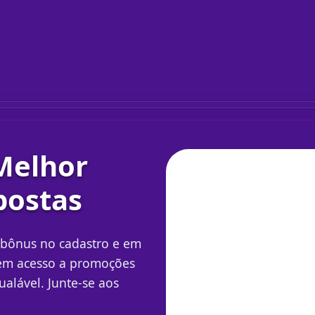
Melhor
postas
 bônus no cadastro e em
tem acesso a promoções
ualável. Junte-se aos