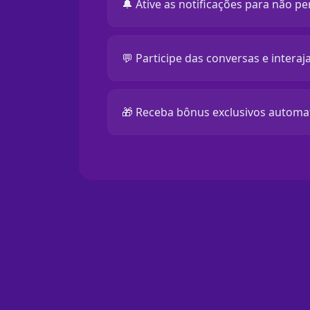
🔔 Ative as notificações para não p
💬 Participe das conversas e interaj
🎁 Receba bônus exclusivos autom