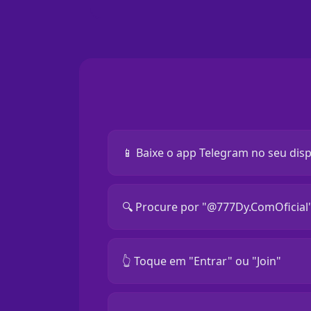
📱 Baixe o app Telegram no seu disp
🔍 Procure por "@777Dy.ComOficial
👆 Toque em "Entrar" ou "Join"