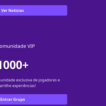
Ver Notícias
Comunidade VIP
1000+
unidade exclusiva de jogadores e
rtilhe experiências!
Entrar Grupo