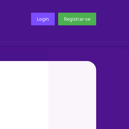
Login
Registrar-se