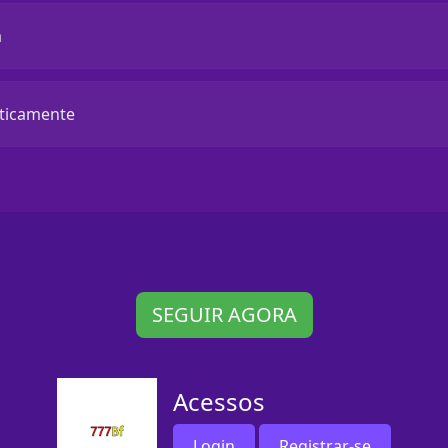
a
aticamente
SEGUIR AGORA
Acessos
Login
Registrar-se