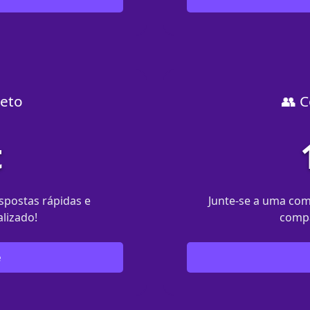
reto
👥 
t
espostas rápidas e
Junte-se a uma com
lizado!
compa
e