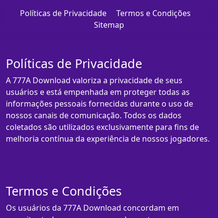
Políticas de Privacidade
Termos e Condições
Sitemap
Políticas de Privacidade
A 777A Download valoriza a privacidade de seus
usuários e está empenhada em proteger todas as
informações pessoais fornecidas durante o uso de
nossos canais de comunicação. Todos os dados
coletados são utilizados exclusivamente para fins de
melhoria contínua da experiência de nossos jogadores.
Termos e Condições
Os usuários da 777A Download concordam em