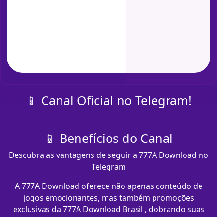
📱 Canal Oficial no Telegram!
📱 Benefícios do Canal
Descubra as vantagens de seguir a 777A Download no
Telegram
A 777A Download oferece não apenas conteúdo de
jogos emocionantes, mas também promoções
exclusivas da 777A Download Brasil , dobrando suas