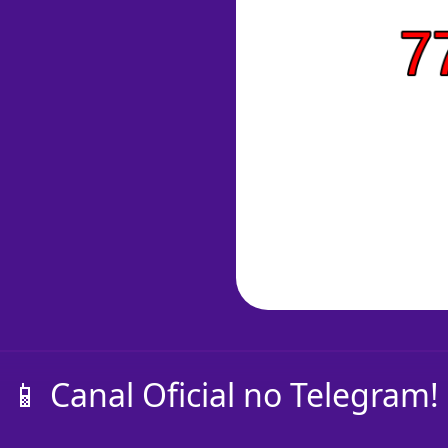
📱 Canal Oficial no Telegram!