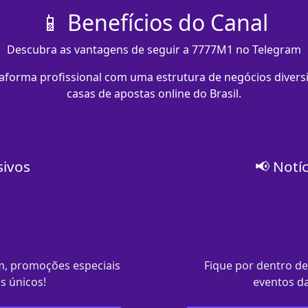
📱 Benefícios do Canal
Descubra as vantagens de seguir a 7777M1 no Telegram
forma profissional com uma estrutura de negócios diversi
casas de apostas online do Brasil.
sivos
📢 Notí
m, promoções especiais
Fique por dentro d
s únicos!
eventos d