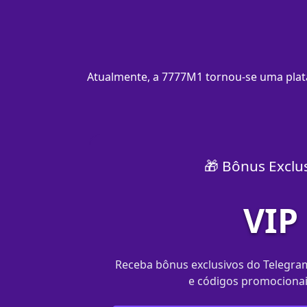
Atualmente, a 7777M1 tornou-se uma plata
🎁 Bônus Exclu
VIP
Receba bônus exclusivos do Telegra
e códigos promocionai