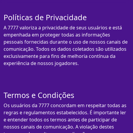
Políticas de Privacidade
A 7777 valoriza a privacidade de seus usuários e está
empenhada em proteger todas as informações
pessoais fornecidas durante o uso de nossos canais de
comunicação. Todos os dados coletados são utilizados
exclusivamente para fins de melhoria contínua da
experiência de nossos jogadores.
Termos e Condições
Os usuários da 7777 concordam em respeitar todas as
regras e regulamentos estabelecidos. É importante ler
e entender todos os termos antes de participar de
nossos canais de comunicação. A violação destes