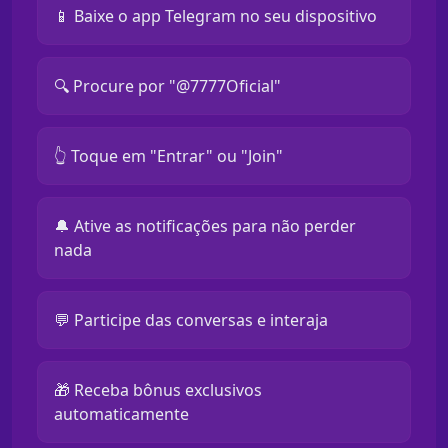
📱 Baixe o app Telegram no seu dispositivo
🔍 Procure por "@7777Oficial"
👆 Toque em "Entrar" ou "Join"
🔔 Ative as notificações para não perder
nada
💬 Participe das conversas e interaja
🎁 Receba bônus exclusivos
automaticamente