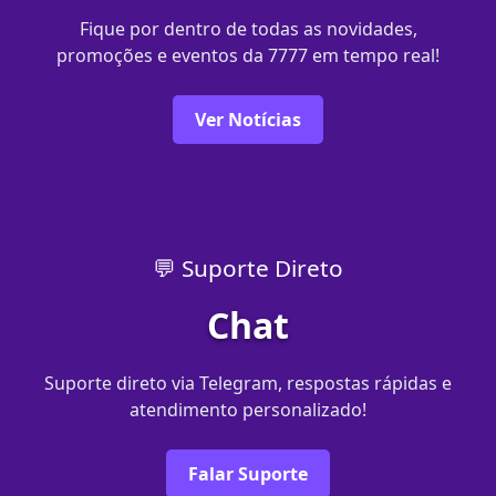
Fique por dentro de todas as novidades,
promoções e eventos da 7777 em tempo real!
Ver Notícias
💬 Suporte Direto
Chat
Suporte direto via Telegram, respostas rápidas e
atendimento personalizado!
Falar Suporte