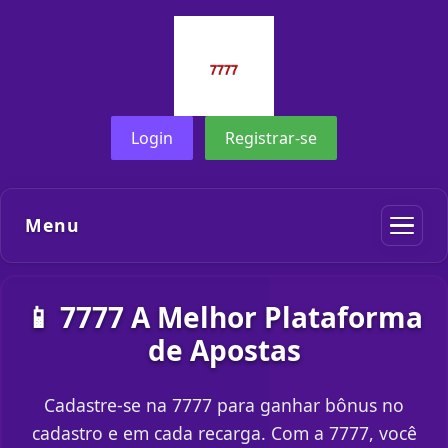
Login
Registrar-se
Menu
📱 7777 A Melhor Plataforma
de Apostas
Cadastre-se na 7777 para ganhar bônus no
cadastro e em cada recarga. Com a 7777, você