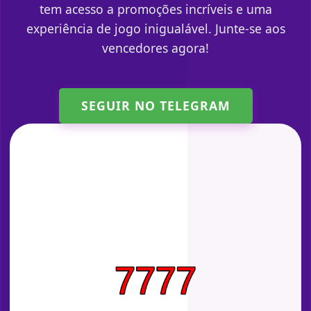
tem acesso a promoções incríveis e uma
experiência de jogo inigualável. Junte-se aos
vencedores agora!
SEGUIR NO TELEGRAM