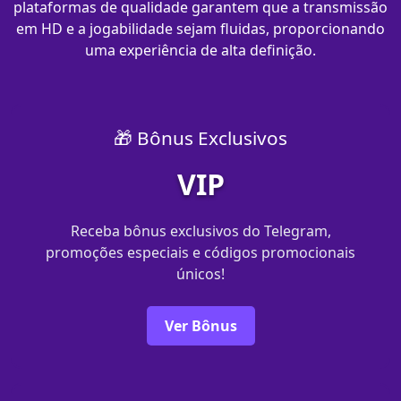
plataformas de qualidade garantem que a transmissão
em HD e a jogabilidade sejam fluidas, proporcionando
uma experiência de alta definição.
🎁 Bônus Exclusivos
VIP
Receba bônus exclusivos do Telegram,
promoções especiais e códigos promocionais
únicos!
Ver Bônus