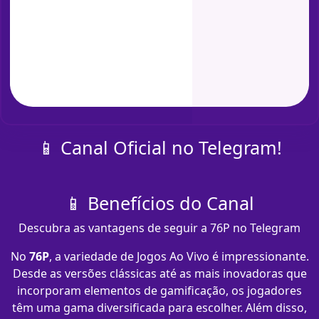
📱 Canal Oficial no Telegram!
📱 Benefícios do Canal
Descubra as vantagens de seguir a 76P no Telegram
No
76P
, a variedade de Jogos Ao Vivo é impressionante.
Desde as versões clássicas até as mais inovadoras que
incorporam elementos de gamificação, os jogadores
têm uma gama diversificada para escolher. Além disso,