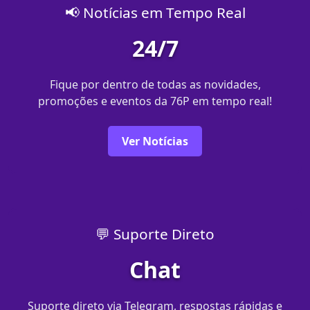
📢 Notícias em Tempo Real
24/7
Fique por dentro de todas as novidades,
promoções e eventos da 76P em tempo real!
Ver Notícias
💬 Suporte Direto
Chat
Suporte direto via Telegram, respostas rápidas e