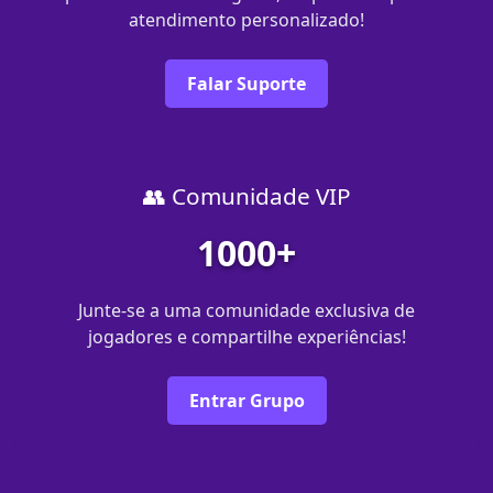
atendimento personalizado!
Falar Suporte
👥 Comunidade VIP
1000+
Junte-se a uma comunidade exclusiva de
jogadores e compartilhe experiências!
Entrar Grupo