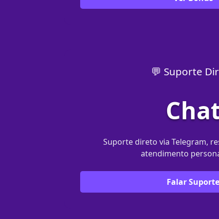
💬 Suporte Di
Cha
Suporte direto via Telegram, r
atendimento persona
Falar Suport