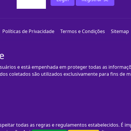
Políticas de Privacidade
Termos e Condições
Sitemap
de
 usuários e está empenhada em proteger todas as informaçõ
os coletados são utilizados exclusivamente para fins de m
eitar todas as regras e regulamentos estabelecidos. É im