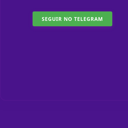
SEGUIR NO TELEGRAM