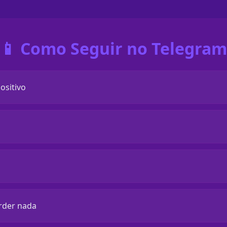
📱 Como Seguir no Telegram
ositivo
erder nada