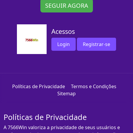
SEGUIR AGORA
Acessos
Login
Registrar-se
Políticas de Privacidade
Termos e Condições
Sitemap
Políticas de Privacidade
A 7566Win valoriza a privacidade de seus usuários e