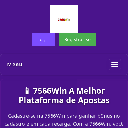
Login
Registrar-se
Menu
📱 7566Win A Melhor
Plataforma de Apostas
Cadastre-se na 7566Win para ganhar bônus no
cadastro e em cada recarga. Com a 7566Win, você