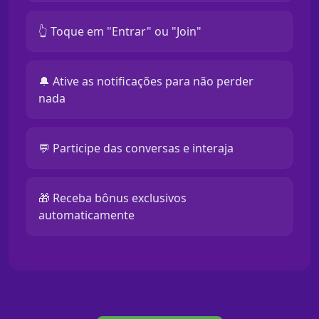
👆 Toque em "Entrar" ou "Join"
🔔 Ative as notificações para não perder
nada
💬 Participe das conversas e interaja
🎁 Receba bônus exclusivos
automaticamente