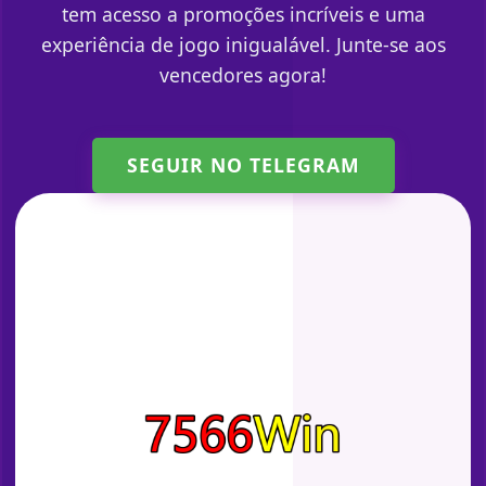
tem acesso a promoções incríveis e uma
experiência de jogo inigualável. Junte-se aos
vencedores agora!
SEGUIR NO TELEGRAM