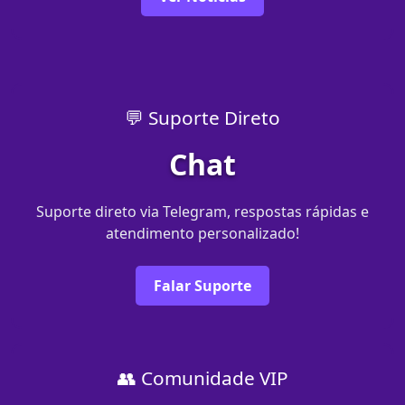
💬 Suporte Direto
Chat
Suporte direto via Telegram, respostas rápidas e
atendimento personalizado!
Falar Suporte
👥 Comunidade VIP