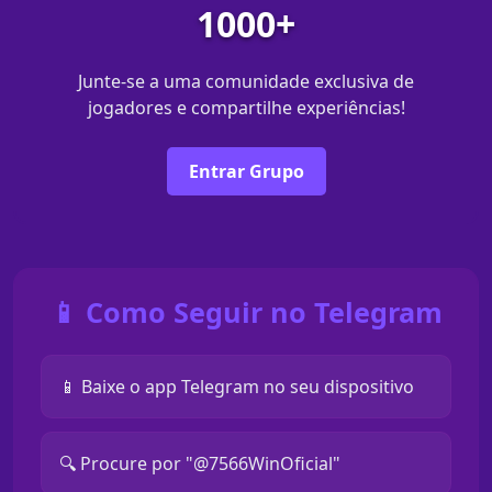
1000+
Junte-se a uma comunidade exclusiva de
jogadores e compartilhe experiências!
Entrar Grupo
📱 Como Seguir no Telegram
📱 Baixe o app Telegram no seu dispositivo
🔍 Procure por "@7566WinOficial"