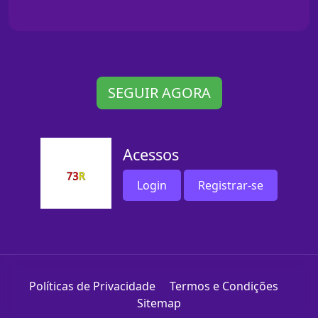
SEGUIR AGORA
Acessos
Login
Registrar-se
Políticas de Privacidade
Termos e Condições
Sitemap