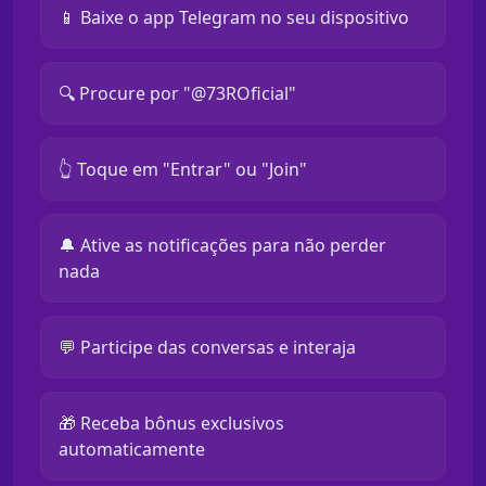
📱 Baixe o app Telegram no seu dispositivo
🔍 Procure por "@73ROficial"
👆 Toque em "Entrar" ou "Join"
🔔 Ative as notificações para não perder
nada
💬 Participe das conversas e interaja
🎁 Receba bônus exclusivos
automaticamente