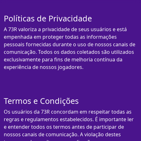
Políticas de Privacidade
A 73R valoriza a privacidade de seus usuários e está
empenhada em proteger todas as informações
pessoais fornecidas durante o uso de nossos canais de
comunicação. Todos os dados coletados são utilizados
exclusivamente para fins de melhoria contínua da
experiência de nossos jogadores.
Termos e Condições
Os usuários da 73R concordam em respeitar todas as
regras e regulamentos estabelecidos. É importante ler
e entender todos os termos antes de participar de
nossos canais de comunicação. A violação destes