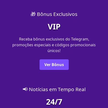
🎁 Bônus Exclusivos
VIP
Receba bônus exclusivos do Telegram,
promoções especiais e códigos promocionais
únicos!
Ver Bônus
📢 Notícias em Tempo Real
24/7