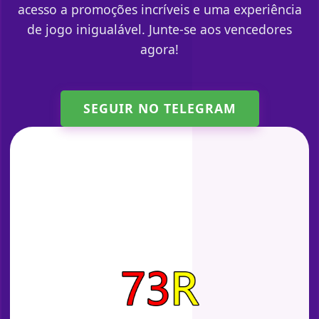
acesso a promoções incríveis e uma experiência
de jogo inigualável. Junte-se aos vencedores
agora!
SEGUIR NO TELEGRAM