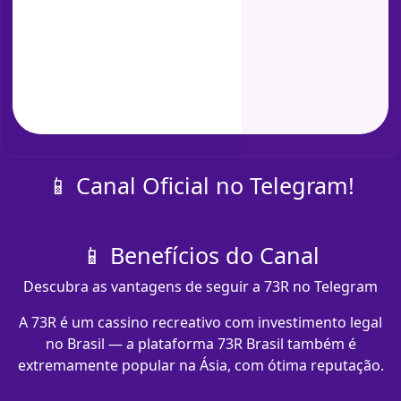
📱 Canal Oficial no Telegram!
📱 Benefícios do Canal
Descubra as vantagens de seguir a 73R no Telegram
A 73R é um cassino recreativo com investimento legal
no Brasil — a plataforma 73R Brasil também é
extremamente popular na Ásia, com ótima reputação.