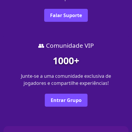
Falar Suporte
👥 Comunidade VIP
1000+
Junte-se a uma comunidade exclusiva de
jogadores e compartilhe experiências!
Entrar Grupo