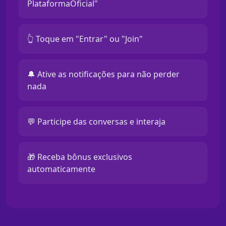
PlataformaOficial"
👆 Toque em "Entrar" ou "Join"
🔔 Ative as notificações para não perder
nada
💬 Participe das conversas e interaja
🎁 Receba bônus exclusivos
automaticamente