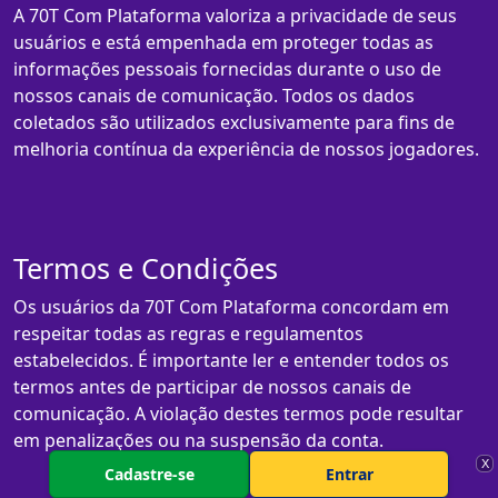
A 70T Com Plataforma valoriza a privacidade de seus
usuários e está empenhada em proteger todas as
informações pessoais fornecidas durante o uso de
nossos canais de comunicação. Todos os dados
coletados são utilizados exclusivamente para fins de
melhoria contínua da experiência de nossos jogadores.
Termos e Condições
Os usuários da 70T Com Plataforma concordam em
respeitar todas as regras e regulamentos
estabelecidos. É importante ler e entender todos os
termos antes de participar de nossos canais de
comunicação. A violação destes termos pode resultar
em penalizações ou na suspensão da conta.
X
Cadastre-se
Entrar