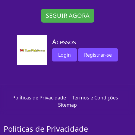
SEGUIR AGORA
Acessos
Login
Registrar-se
Políticas de Privacidade
Termos e Condições
Sitemap
Políticas de Privacidade