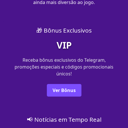
ainda mais diversão ao jogo.
🎁 Bônus Exclusivos
VIP
Receba bônus exclusivos do Telegram,
promoções especiais e códigos promocionais
únicos!
Ver Bônus
📢 Notícias em Tempo Real