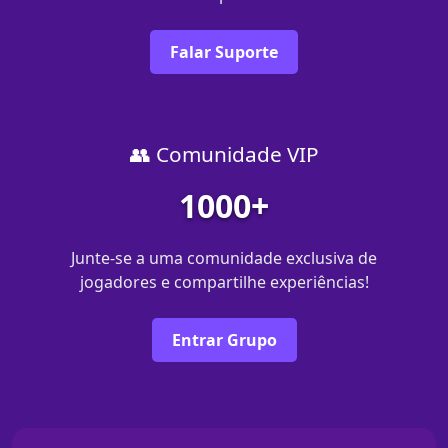
Falar Suporte
👥 Comunidade VIP
1000+
Junte-se a uma comunidade exclusiva de
jogadores e compartilhe experiências!
Entrar Grupo