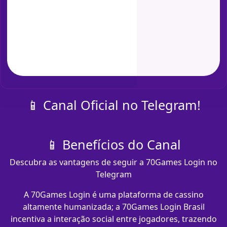
📱 Canal Oficial no Telegram!
📱 Benefícios do Canal
Descubra as vantagens de seguir a 70Games Login no
Telegram
A 70Games Login é uma plataforma de cassino
altamente humanizada; a 70Games Login Brasil
incentiva a interação social entre jogadores, trazendo