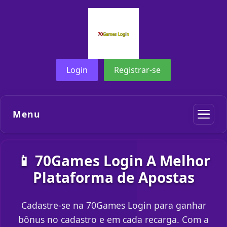
Login
Registrar-se
Menu
📱 70Games Login A Melhor
Plataforma de Apostas
Cadastre-se na 70Games Login para ganhar
bônus no cadastro e em cada recarga. Com a