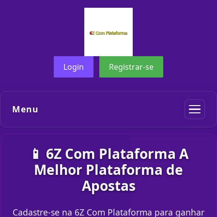
Login
Registrar-se
Menu
📱 6Z Com Plataforma A
Melhor Plataforma de
Apostas
Cadastre-se na 6Z Com Plataforma para ganhar