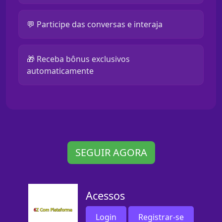
💬 Participe das conversas e interaja
🎁 Receba bônus exclusivos
automaticamente
SEGUIR AGORA
Acessos
Login
Registrar-se