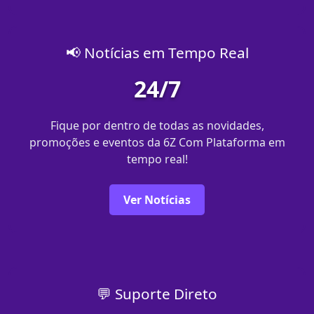
📢 Notícias em Tempo Real
24/7
Fique por dentro de todas as novidades,
promoções e eventos da 6Z Com Plataforma em
tempo real!
Ver Notícias
💬 Suporte Direto