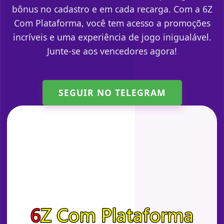
bônus no cadastro e em cada recarga. Com a 6Z
Com Plataforma, você tem acesso a promoções
incríveis e uma experiência de jogo inigualável.
Junte-se aos vencedores agora!
SEGUIR NO TELEGRAM