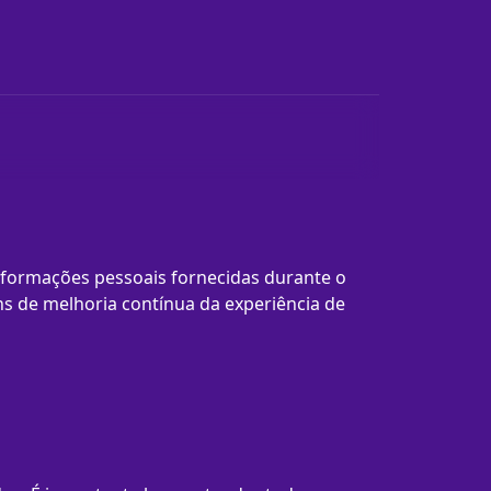
informações pessoais fornecidas durante o
ns de melhoria contínua da experiência de