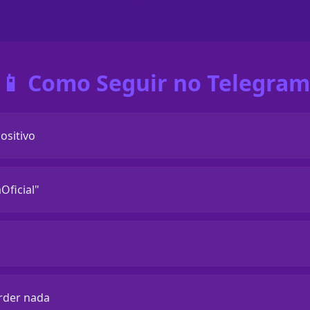
📱 Como Seguir no Telegram
ositivo
Oficial"
erder nada