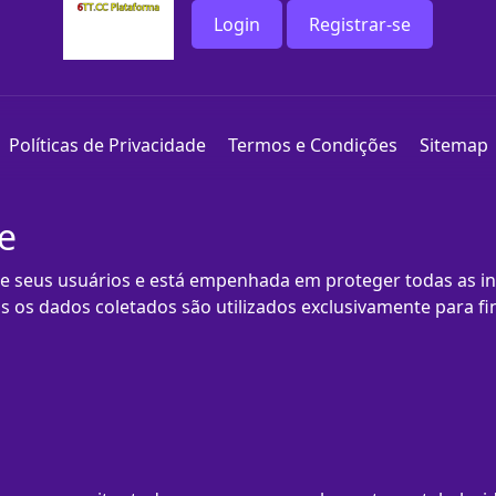
Login
Registrar-se
Políticas de Privacidade
Termos e Condições
Sitemap
de
 de seus usuários e está empenhada em proteger todas as 
 os dados coletados são utilizados exclusivamente para fi