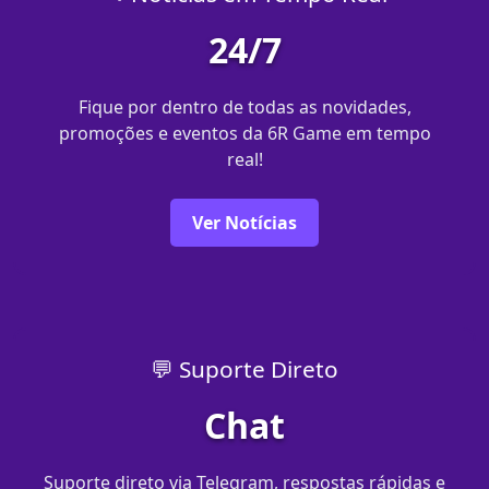
24/7
Fique por dentro de todas as novidades,
promoções e eventos da 6R Game em tempo
real!
Ver Notícias
💬 Suporte Direto
Chat
Suporte direto via Telegram, respostas rápidas e