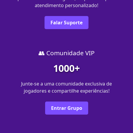
atendimento personalizado!
Falar Suporte
👥 Comunidade VIP
1000+
Junte-se a uma comunidade exclusiva de
jogadores e compartilhe experiências!
Entrar Grupo