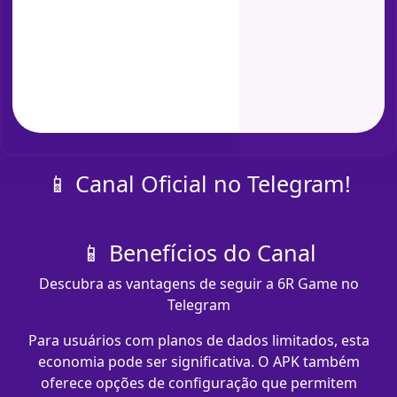
📱 Canal Oficial no Telegram!
📱 Benefícios do Canal
Descubra as vantagens de seguir a 6R Game no
Telegram
Para usuários com planos de dados limitados, esta
economia pode ser significativa. O APK também
oferece opções de configuração que permitem