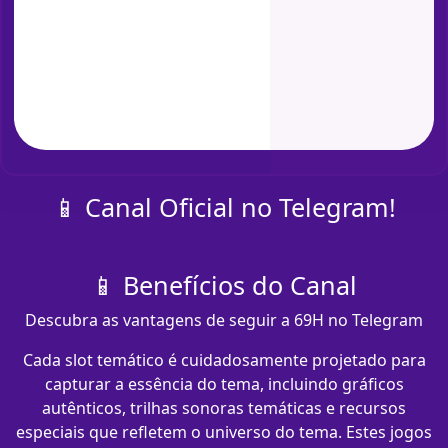
📱 Canal Oficial no Telegram!
📱 Benefícios do Canal
Descubra as vantagens de seguir a 69H no Telegram
Cada slot temático é cuidadosamente projetado para
capturar a essência do tema, incluindo gráficos
autênticos, trilhas sonoras temáticas e recursos
especiais que refletem o universo do tema. Estes jogos