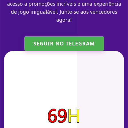
acesso a promoções incríveis e uma experiência
de jogo inigualável. Junte-se aos vencedores
agora!
SEGUIR NO TELEGRAM