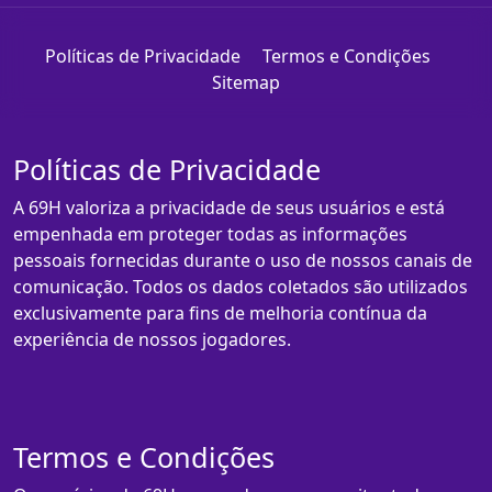
Políticas de Privacidade
Termos e Condições
Sitemap
Políticas de Privacidade
A 69H valoriza a privacidade de seus usuários e está
empenhada em proteger todas as informações
pessoais fornecidas durante o uso de nossos canais de
comunicação. Todos os dados coletados são utilizados
exclusivamente para fins de melhoria contínua da
experiência de nossos jogadores.
Termos e Condições